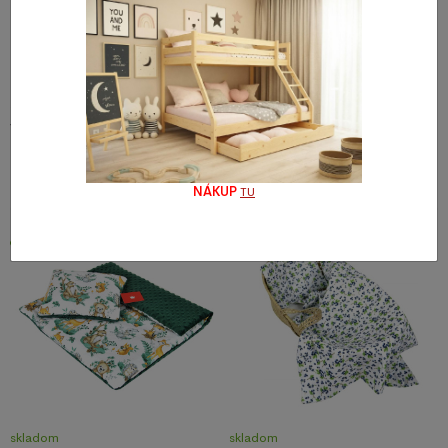
skladom
skladom
Vankúšik + deka do kočíka minky
Vankúšik + deka do kočíka minky
- zajačik/ ružová
- šitý medvedík/ béžová
16,99 €
16,99 €
NÁKUP
TU
Novinka
skladom
skladom