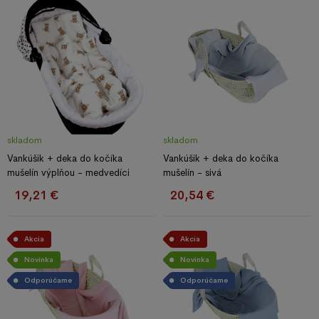
skladom
skladom
Vankúšik + deka do kočíka
Vankúšik + deka do kočíka
mušelín výplňou - medvedíci
mušelín - sivá
19,21 €
20,54 €
Akcia
Akcia
Novinka
Novinka
Odporúčame
Odporúčame