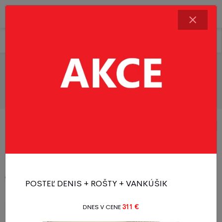
Řadit produkty
Filtr produktů
Sady do dětského kočíku
1 - 20 z 25 produktů
1
2
Novinka
Novinka
POSTEĽ DENIS + ROŠTY + VANKÚŠIK
DNES V CENE
311 €