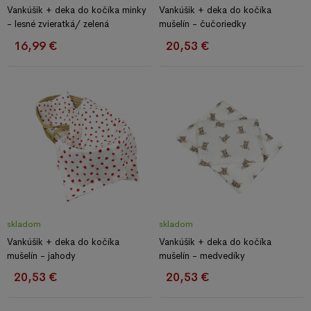
Vankúšik + deka do kočíka minky
Vankúšik + deka do kočíka
- lesné zvieratká/ zelená
mušelín - čučoriedky
16,99 €
20,53 €
skladom
skladom
Vankúšik + deka do kočíka
Vankúšik + deka do kočíka
mušelín - jahody
mušelín - medvedíky
20,53 €
20,53 €