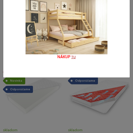
skladom
skladom
Matrac Medico Dream MAXI
Matrac Medico Dream
120x200x18 cm
120x200x14 cm
154,35 €
129,06 €
NÁKUP
TU
Akcia
Akcia
Novinka
Odporúčame
Odporúčame
skladom
skladom