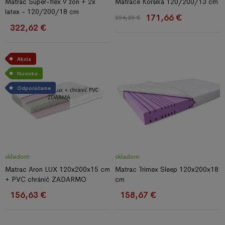
Matrac Super-flex 9 zón + 2x
Matrace Korsika 120/200/13 cm
latex - 120/200/18 cm
171,66 €
204,35 €
322,62 €
Akcia
Novinka
Odporúčame
skladom
skladom
Matrac Aron LUX 120x200x15 cm
Matrac Trimex Sleep 120x200x18
+ PVC chránič ZADARMO
cm
156,63 €
158,67 €