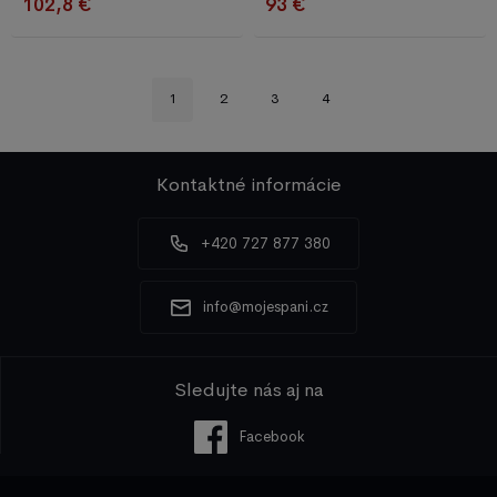
102,8 €
93 €
1
2
3
4
Kontaktné informácie
+420 727 877 380
info@mojespani.cz
Sledujte nás aj na
Facebook