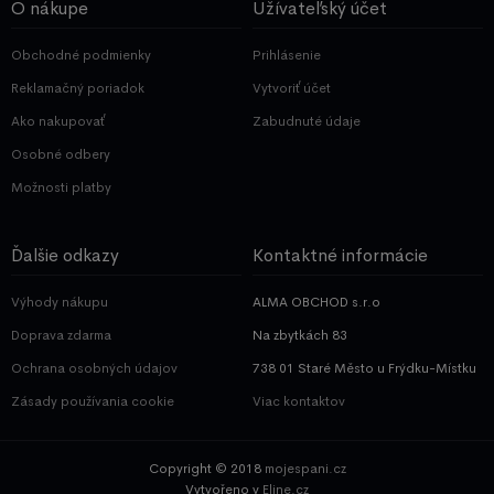
O nákupe
Užívateľský účet
Obchodné podmienky
Prihlásenie
Reklamačný poriadok
Vytvoriť účet
Ako nakupovať
Zabudnuté údaje
Osobné odbery
Možnosti platby
Ďalšie odkazy
Kontaktné informácie
Výhody nákupu
ALMA OBCHOD s.r.o
Doprava zdarma
Na zbytkách 83
Ochrana osobných údajov
738 01 Staré Město u Frýdku-Místku
Zásady používania cookie
Viac kontaktov
Copyright © 2018
mojespani.cz
Vytvořeno v
Eline.cz