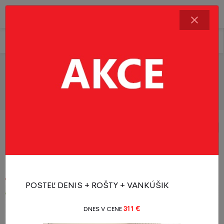
Matrace
Řadit produkty
Filtr produktů
Matrace v rozmeru 120X200 cm
1 - 20 z 76 produktů
1
2
3
4
Akcia
POSTEĽ DENIS + ROŠTY + VANKÚŠIK
Novinka
DNES V CENE
311 €