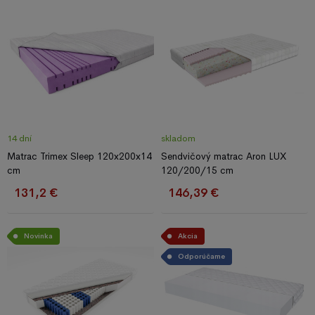
14 dní
skladom
Matrac Trimex Sleep 120x200x14
Sendvičový matrac Aron LUX
cm
120/200/15 cm
131,2 €
146,39 €
Novinka
Akcia
Odporúčame