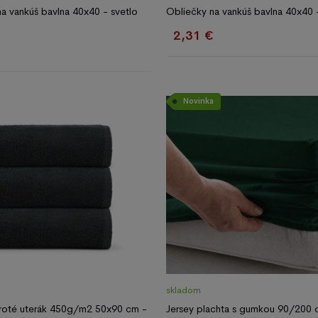
a vankúš bavlna 40x40 - svetlo
Obliečky na vankúš bavlna 40x40 -
2,31 €
€
Novinka
skladom
froté uterák 450g/m2 50x90 cm -
Jersey plachta s gumkou 90/200