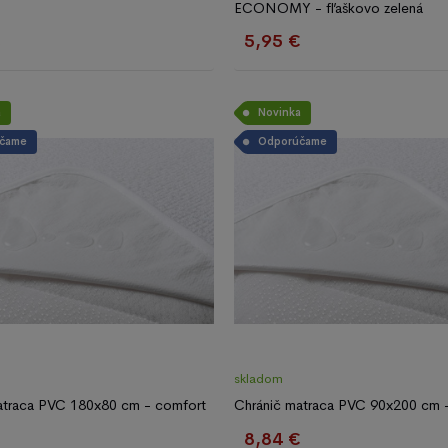
ECONOMY - fľaškovo zelená
€
5,95 €
a
Novinka
čame
Odporúčame
skladom
atraca PVC 180x80 cm - comfort
Chránič matraca PVC 90x200 cm 
€
8,84 €