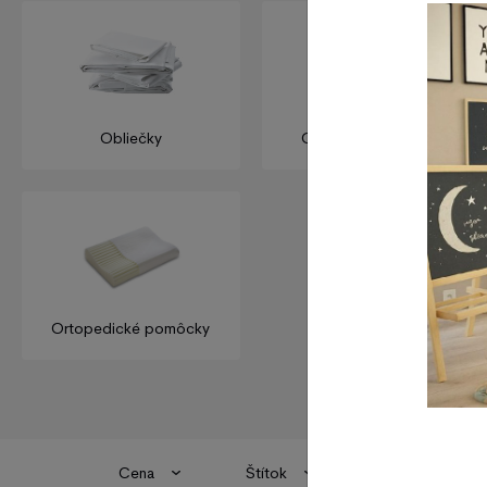
Obliečky
Obliečky na vankúše
Ortopedické pomôcky
Cena
Štítok
Dostupnosť