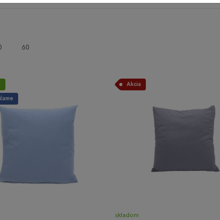
0
60
a
Akcia
čame
skladom