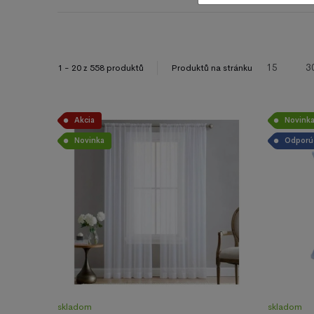
15
3
1 - 20 z 558 produktů
Produktů na stránku
Akcia
Novink
Novinka
Odporú
skladom
skladom