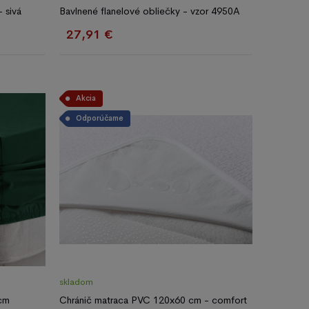
 sivá
Bavlnené flanelové obliečky - vzor 4950A
27,91 €
Akcia
Odporúčame
skladom
 cm
Chránič matraca PVC 120x60 cm - comfort