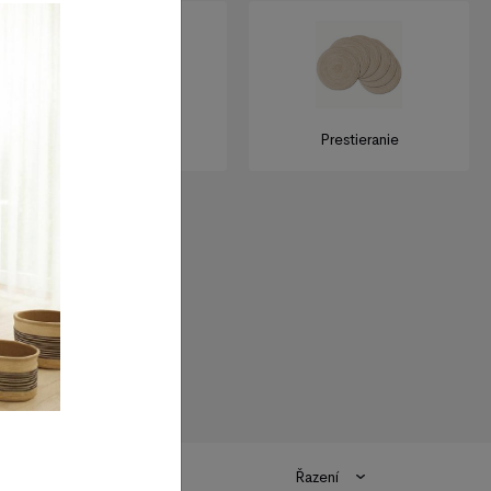
Uteráky a osušky
Prestieranie
Řazení