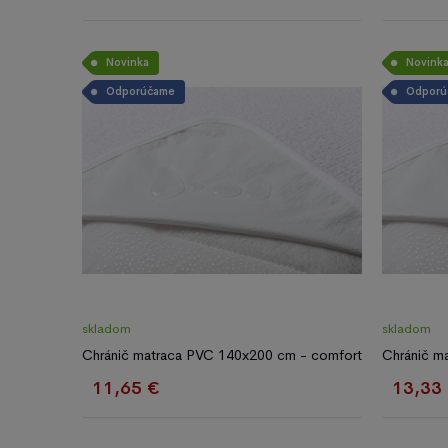
Novinka
Novink
Odporúčame
Odporú
skladom
skladom
Chránič matraca PVC 140x200 cm - comfort
Chránič m
11,65 €
13,33