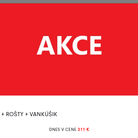
Postieľky
Vybavenie
Detský
Bytový
- deti
postiel'ok
tovar
textil
Bytový textil
 + ROŠTY + VANKÚŠIK
Chrániče matracov
Prestieradlá
DNES V CENE
311 €