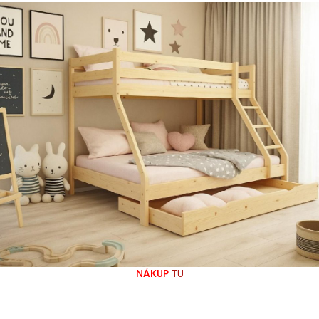
Prehozy a deky
Ovčie kožušiny
NÁKUP
TU