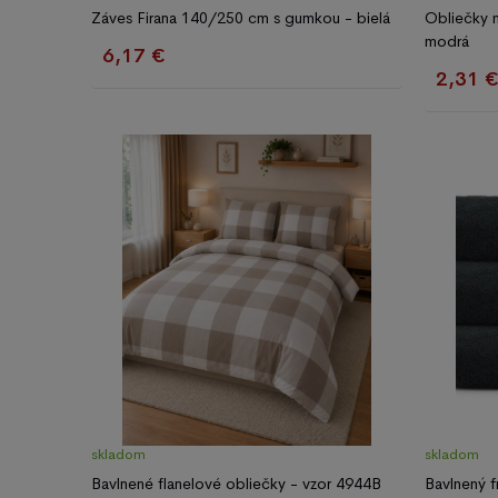
Záves Firana 140/250 cm s gumkou - bielá
Obliečky n
modrá
6,17 €
2,31 
skladom
skladom
Bavlnené flanelové obliečky - vzor 4944B
Bavlnený 