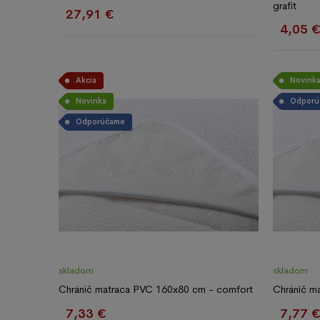
grafit
27,91 €
4,05 
Akcia
Novink
Novinka
Odporú
Odporúčame
skladom
skladom
Chránič matraca PVC 160x80 cm - comfort
Chránič m
7,33 €
7,77 