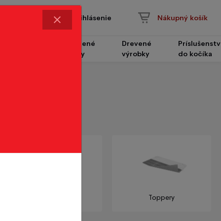
Prihlásenie
Nákupný košík
Čalúnené
Drevené
Príslušenst
Nábytok
panely
výrobky
do kočíka
Závesy
Toppery