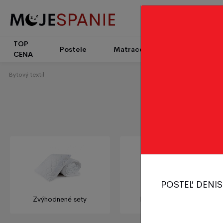
TOP
Patrové
Postele
Matrace
CENA
postele
Bytový textil
POSTEĽ DENIS
Zvýhodnené sety
Prikrývky - vankúše