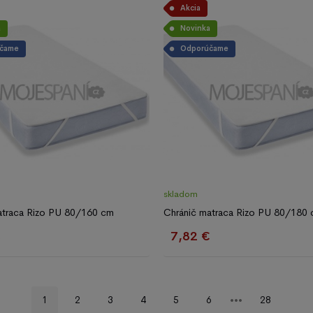
Akcia
a
Novinka
čame
Odporúčame
skladom
atraca Rizo PU 80/160 cm
Chránič matraca Rizo PU 80/180
€
7,82 €
1
2
3
4
5
6
28