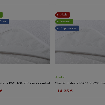
a
Akcia
čame
Novinka
Odporúčame
skladom
atraca PVC 160x200 cm - comfort
Chránič matraca PVC 180x200 cm
 €
14,35 €