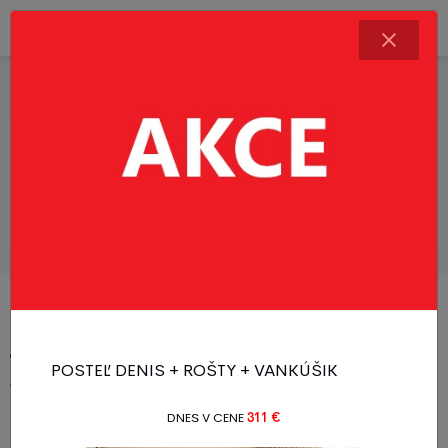
Bezpečnostné zábrany
Viac informácií
Populárne kategórie
TOP CENA
Postele
Akčná ponuka
Akcia
Akcia
POSTEĽ DENIS + ROŠTY + VANKÚŠIK
Novinka
DNES V CENE
311 €