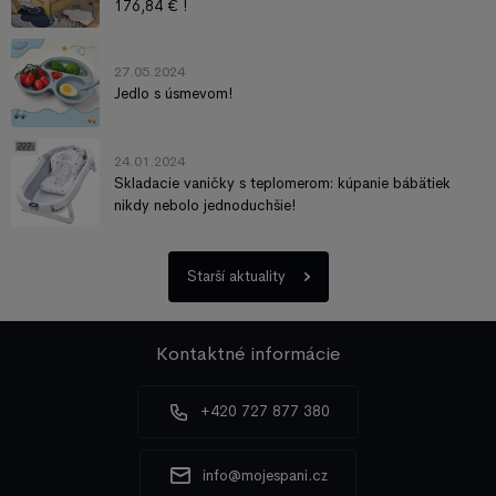
176,84 € !
27.05.2024
Jedlo s úsmevom!
24.01.2024
Skladacie vaničky s teplomerom: kúpanie bábätiek
nikdy nebolo jednoduchšie!
Starší aktuality
Kontaktné informácie
+420 727 877 380
info@mojespani.cz