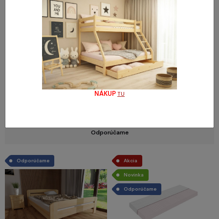
2 - 4 týždňov
2 - 6 týždňov
Regál N5 - Bianco bílá
Komoda masív borovica KD 54
NÁKUP
TU
439,64 €
269,78 €
Odporúčame
Odporúčame
Akcia
Novinka
Odporúčame