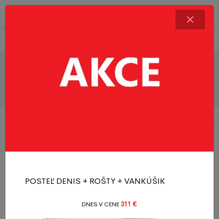
Matrace
Řadit produkty
Filtr produktů
Poťahy na matrace
1 - 20 z 7 produktů
1
POSTEĽ DENIS + ROŠTY + VANKÚŠIK
DNES V CENE
311 €