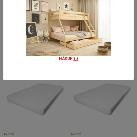
14 dní
14 dní
Prešívaný poťah na matrac
Prešívaný poťah na matrac
180/200 cm
160/200 cm
78,88 €
69,74 €
93,91 €
83,03 €
NÁKUP
TU
Odporúčame
Novinka
14 dní
14 dní