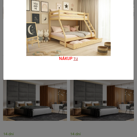
14 dní
14 dní
Čalúnený nástenný panel 40x30x3
Čalúnený nástenný panel 60x30x3
cm - 18
cm - 18
8,84 €
9,19 €
10,53 €
10,93 €
NÁKUP
TU
14 dní
14 dní