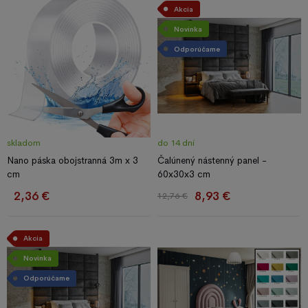
Akcia
Novinka
Odporúčame
skladom
do 14 dní
Nano páska obojstranná 3m x 3
Čalúnený nástenný panel -
cm
60x30x3 cm
2,36 €
8,93 €
12,76 €
Akcia
Novinka
Odporúčame