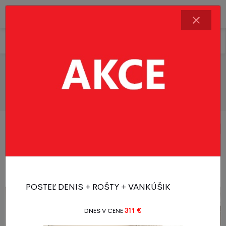
Postele
Řadit produkty
Filtr produktů
Nástenné čalúnené panely
1 - 20 z 598 produktů
1
2
3
4
5
6
30
POSTEĽ DENIS + ROŠTY + VANKÚŠIK
DNES V CENE
311 €