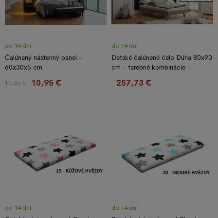
do 14 dní
do 14 dní
Čalúnený nástenný panel -
Detské čalúnené čelo Dúha 80x90
60x30x5 cm
cm - farebné kombinácie
10,95 €
257,73 €
15,65 €
do 14 dní
do 14 dní