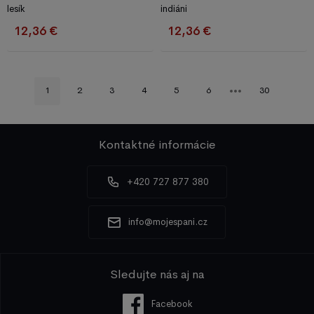
lesík
indiáni
12,36 €
12,36 €
1
2
3
4
5
6
30
Kontaktné informácie
+420 727 877 380
info@mojespani.cz
Sledujte nás aj na
Facebook