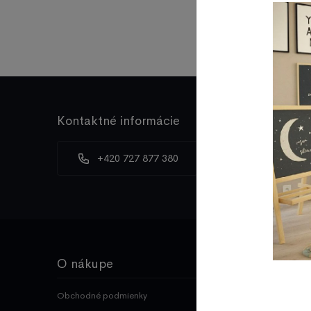
dobierkou preprav
Kontaktné informácie
+420 727 877 380
info@mojespa
O nákupe
Užívate
Obchodné podmienky
Prihlásenie