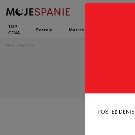
TOP
Patrové
Postele
Matrace
CENA
postele
Možnosti platby
POSTEĽ DENIS
hotovosti pri osob
prevodom vopred 