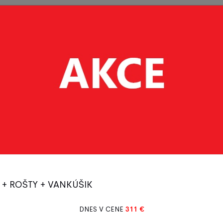
Postieľky
Vybavenie
Detský
Bytový
- deti
postiel'ok
tovar
textil
Možnosti platby
 + ROŠTY + VANKÚŠIK
nej prevzatí tovaru
DNES V CENE
311 €
na náš účet