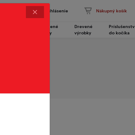
Prihlásenie
Nákupný košík
Čalúnené
Drevené
Príslušenst
Nábytok
panely
výrobky
do kočíka