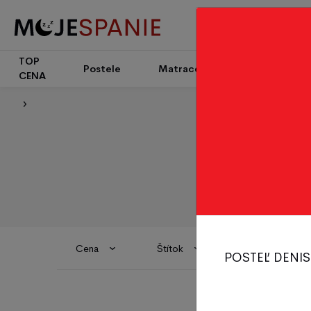
TOP
Patrové
Postele
Matrace
CENA
postele
Cena
Štítok
Dostupnosť
POSTEĽ DENIS