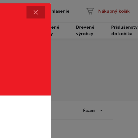
Prihlásenie
Nákupný košík
Čalúnené
Drevené
Príslušenst
Nábytok
panely
výrobky
do kočíka
Řazení