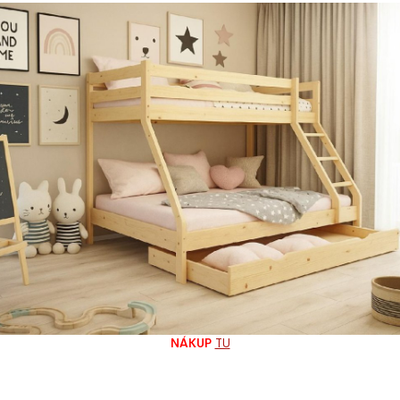
60
NÁKUP
TU
 ochrana rohov nábytku / 4 ks
,21 €