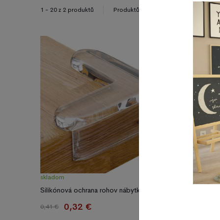
15
30
1 - 20 z 2 produktů
Produktů na stránku
skladom
skladom
Silikónová ochrana rohov nábytku číra / 1 ks
Silikónová
0,32 €
1
0,41 €
1,73 €