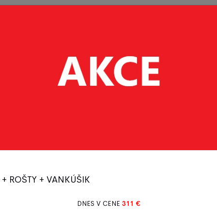
Postieľky
Vybavenie
Detský
Bytový
- deti
postiel'ok
tovar
textil
Bezpečnostné prvky
 + ROŠTY + VANKÚŠIK
DNES V CENE
311 €